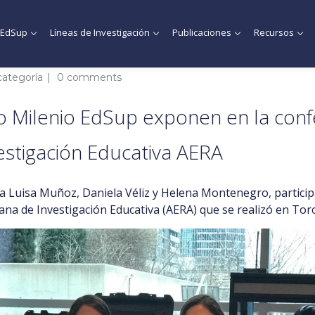
MEdSup
Líneas de Investigación
Publicaciones
Recursos
categoría
0 comments
o Milenio EdSup exponen en la confe
estigación Educativa AERA
na Luisa Muñoz, Daniela Véliz y Helena Montenegro, particip
ana de Investigación Educativa
(AERA) que se realizó en Toron