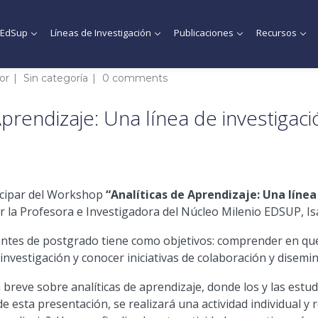
MEdSup
Líneas de Investigación
Publicaciones
Recursos
or
Sin categoría
0 comments
rendizaje: Una línea de investigaci
ticipar del Workshop
“
Analíticas
de
Aprendizaje
: Una líne
r la Profesora e Investigadora del Núcleo Milenio EDSUP, Isa
iantes de postgrado tiene como objetivos: comprender en qué
nvestigación y conocer iniciativas de colaboración y disemina
n breve sobre
analíticas
de
aprendizaje
, donde los y las est
 de esta presentación, se realizará una actividad individual 