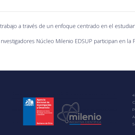
rabajo a través de un enfoque centrado en el estudian
Investigadores Núcleo Milenio EDSUP participan en la 
4
C
P
A
S