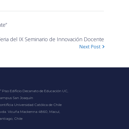
te”
Feria del IX Seminario de Innovación Docente
Next Post
º Piso Edificio Decanato de Educación UC,
ampus San Joaquín
ontificia Universidad Católica de Chile
vda. Vicuña Mackenna 4860, Macul,
antiago, Chile